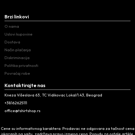
Brzi linkovi
O nama
Uslovi kupovine
Dostava
Način plaćanja
Diskriminacija
Politika privatnosti
Povraćaj robe
Kontaktirajte nas
Kneza Višeslava 63, TC Vidikovac Lokal/1.43, Beograd
+38162625111
office@tshirtshop.rs
Cene su informativnog karaktera. Prodavac ne odgovara za tačnost cena
iskazanih na sajtu, zadržava pravo izmena cena. Ponudu za ostale artikle,