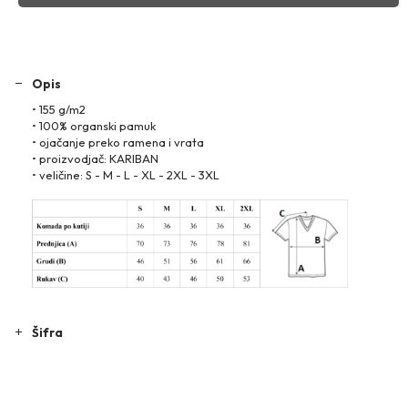
Opis
• 155 g/m2
• 100% organski pamuk
• ojačanje preko ramena i vrata
• proizvodjač: KARIBAN
• veličine: S - M - L - XL - 2XL - 3XL
Šifra