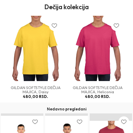
Dečija kolekcija
IJA
GILDAN SOFTSTYLE DEČIJA
GILDAN SOFTSTYLE DEČIJA
MAJICA, Heliconia
MAJICA, Irish Green
480,00
RSD.
480,00
RSD.
Nedavno pregledani