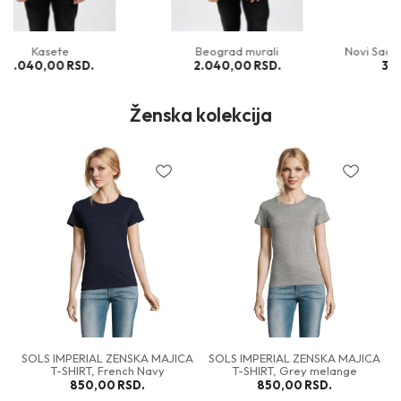
Novi Sad, We have a problem
Lap 76, crna majica
3.540,00
RSD.
2.100,00
RSD.
Ženska kolekcija
IAL ZENSKA MAJICA
SOLS IMPERIAL ZENSKA MAJICA
SOLS IMPERIAL 
T, Grey melange
T-SHIRT, Red
T-SHIRT
50,00
RSD.
850,00
RSD.
850,0