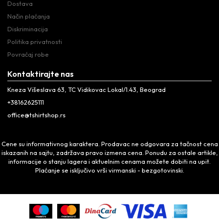
Dostava
Način plaćanja
Diskriminacija
Politika privatnosti
Povraćaj robe
Kontaktirajte nas
Kneza Višeslava 63, TC Vidikovac Lokal/1.43, Beograd
+38162625111
office@tshirtshop.rs
Cene su informativnog karaktera. Prodavac ne odgovara za tačnost cena
iskazanih na sajtu, zadržava pravo izmena cena. Ponudu za ostale artikle,
informacije o stanju lagera i aktuelnim cenama možete dobiti na upit.
Plaćanje se isključivo vrši virmanski - bezgotovinski.