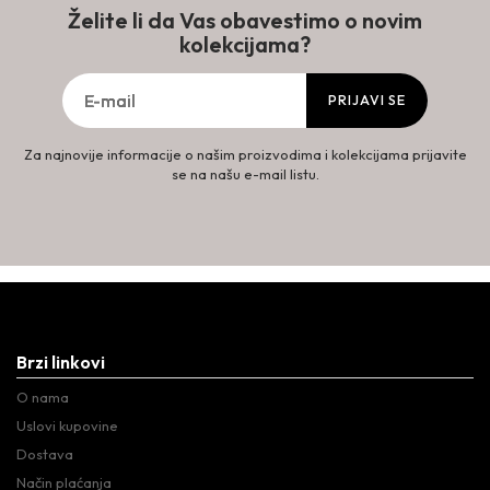
Želite li da Vas obavestimo o novim
kolekcijama?
PRIJAVI SE
Za najnovije informacije o našim proizvodima i kolekcijama prijavite
se na našu e-mail listu.
Brzi linkovi
O nama
Uslovi kupovine
Dostava
Način plaćanja