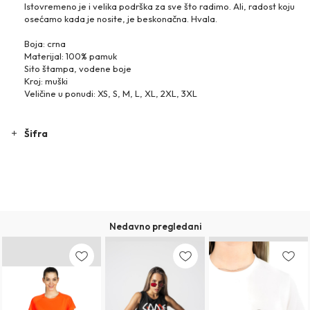
Istovremeno je i velika podrška za sve što radimo. Ali, radost koju
osećamo kada je nosite, je beskonačna. Hvala.
Boja: crna
Materijal: 100% pamuk
Sito štampa, vodene boje
Kroj: muški
Veličine u ponudi: XS, S, M, L, XL, 2XL, 3XL
Šifra
Nedavno pregledani