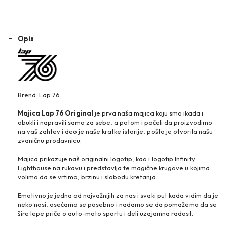
Opis
Brend: Lap 76
Majica Lap 76 Original
je prva naša majica koju smo ikada i
obukli i napravili samo za sebe, a potom i počeli da proizvodimo
na vaš zahtev i deo je naše kratke istorije, pošto je otvorila našu
zvaničnu prodavnicu.
Majica prikazuje naš originalni logotip, kao i logotip Infinity
Lighthouse na rukavu i predstavlja te magične krugove u kojima
volimo da se vrtimo, brzinu i slobodu kretanja.
Emotivno je jedna od najvažnijih za nas i svaki put kada vidim da je
neko nosi, osećamo se posebno i nadamo se da pomažemo da se
šire lepe priče o auto-moto sportu i deli uzajamna radost.