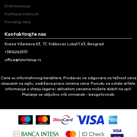
Diskriminacija
Politika privatnosti
Povraćaj robe
Kontaktirajte nas
Kneza Višeslava 63, TC Vidikovac Lokal/1.43, Beograd
+38162625111
office@tshirtshop.rs
Cene su informativnog karaktera. Prodavac ne odgovara za tačnost cena
iskazanih na sajtu, zadržava pravo izmena cena. Ponudu za ostale artikle,
informacije o stanju lagera i aktuelnim cenama možete dobiti na upit.
Plaćanje se isključivo vrši virmanski - bezgotovinski.