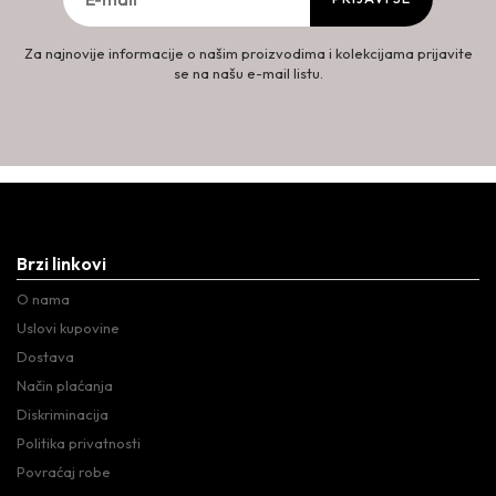
Za najnovije informacije o našim proizvodima i kolekcijama prijavite
se na našu e-mail listu.
Brzi linkovi
O nama
Uslovi kupovine
Dostava
Način plaćanja
Diskriminacija
Politika privatnosti
Povraćaj robe