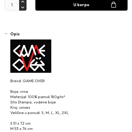
U korpu
Opis
Brend: GAME OVER
Boja: crna
Materijal: 100% pamuk 180g/m²
Sito štampa, vodene boje
Kroj: unisex
Veličine u ponudi: S, M, L, XL, 2XL
S 51 x 72 cm
M 53 x 74 cm