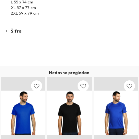
L 55 x 74 cm
XL 57 x 77 cm
2XL 59 x 79 cm
Šifra
Nedavno pregledani