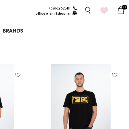
0
+38162625111
1
office@tshirtshop.rs
BRANDS