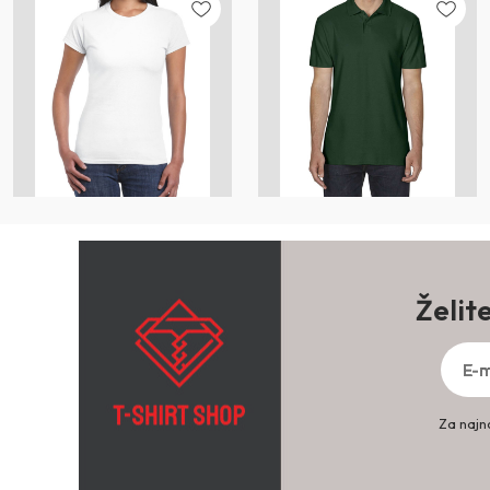
Želit
Za najno