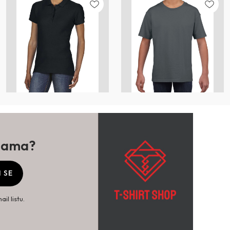
ijama?
I SE
il listu.