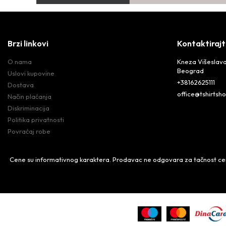
Brzi linkovi
Kontaktirajt
O nama
Kneza Višeslava
Beograd
Uslovi kupovine
+38162625111
Dostava
office@tshirtsho
Način plaćanja
Diskriminacija
Politika privatnosti
Povraćaj robe
Cene su informativnog karaktera. Prodavac ne odgovara za tačnost cena