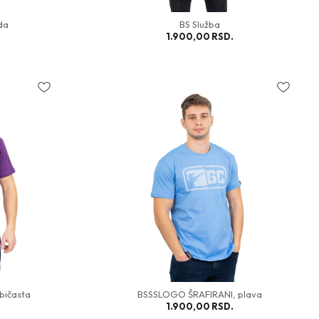
da
BS Služba
1.900,00
RSD.
bičasta
BSSSLOGO ŠRAFIRANI, plava
1.900,00
RSD.