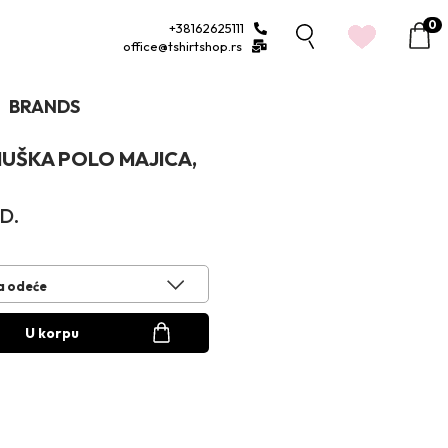
0
+38162625111
1
office@tshirtshop.rs
BRANDS
UŠKA POLO MAJICA,
D.
a odeće
U korpu