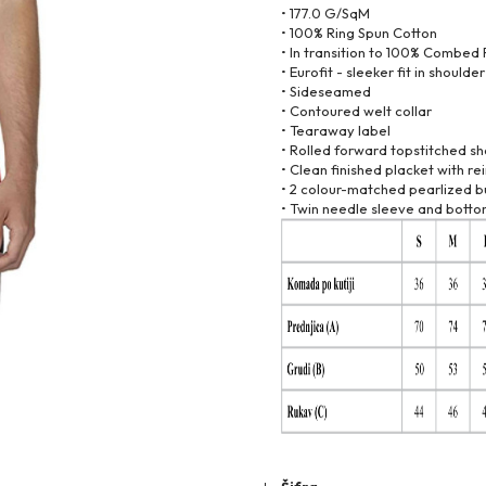
• 177.0 G/SqM
• 100% Ring Spun Cotton
• In transition to 100% Combed
• Eurofit - sleeker fit in should
• Sideseamed
• Contoured welt collar
• Tearaway label
• Rolled forward topstitched s
• Clean finished placket with r
• 2 colour-matched pearlized b
• Twin needle sleeve and bott