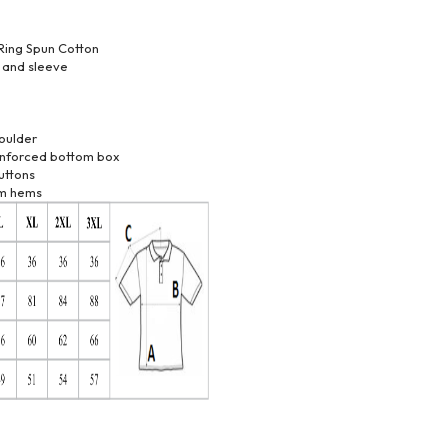
 Ring Spun Cotton
er and sleeve
houlder
einforced bottom box
uttons
om hems