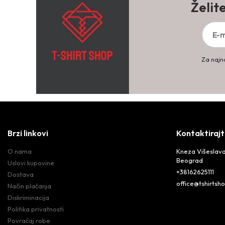
Želit
Za najno
Brzi linkovi
Kontaktirajt
O nama
Kneza Višeslava
Beograd
Uslovi kupovine
+38162625111
Dostava
office@tshirtsho
Način plaćanja
Diskriminacija
Politika privatnosti
Povraćaj robe