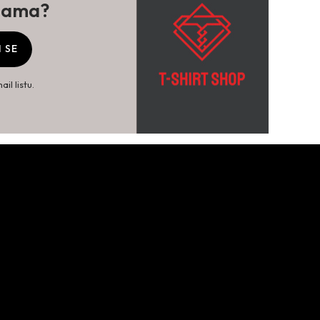
ijama?
I SE
il listu.