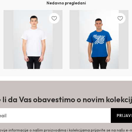
Nedavno pregledani
e li da Vas obavestimo o novim kolekc
PRIJAV
vije informacije o našim proizvodima i kolekcijama prijavite se na našu e-ma