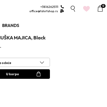
0
+38162625111
1
office@tshirtshop.rs
BRANDS
UŠKA MAJICA, Black
.
a odeće
U korpu