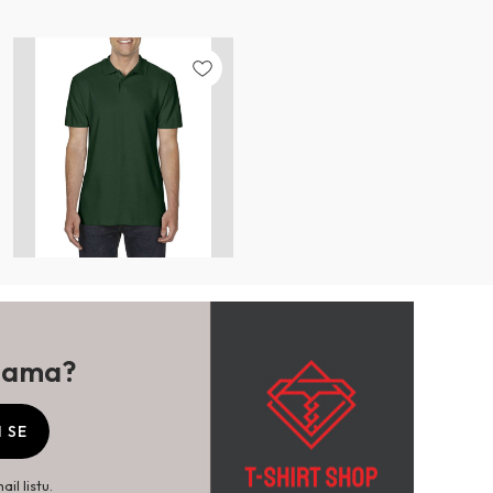
ijama?
I SE
il listu.