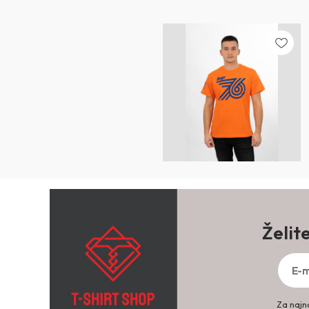
Želit
Za najno