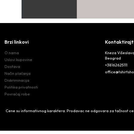
Brzi linkovi
Kontaktirajt
O nama
Kneza Višeslava
Beograd
Uslovi kupovine
+38162625111
Dostava
office@tshirtsho
Način plaćanja
Diskriminacija
Politika privatnosti
Povraćaj robe
Cene su informativnog karaktera. Prodavac ne odgovara za tačnost cena