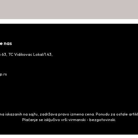
e nas
 63, TC Vidikovac Lokal/1.43,
p.rs
 iskazanih na sajtu, zadržava pravo izmena cena. Ponudu za ostale artikle,
Plaćanje se isključivo vrši virmanski - bezgotovinski.