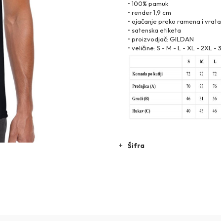
• 100% pamuk
• render 1,9 cm
• ojačanje preko ramena i vrata
• satenska etiketa
• proizvodjač: GILDAN
• veličine: S - M - L - XL - 2XL -
Šifra