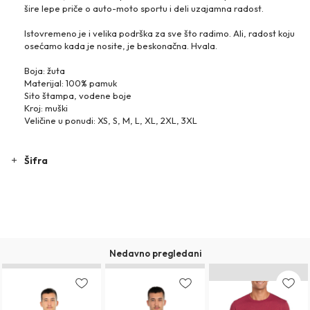
šire lepe priče o auto-moto sportu i deli uzajamna radost.
Istovremeno je i velika podrška za sve što radimo. Ali, radost koju
osećamo kada je nosite, je beskonačna. Hvala.
Boja: žuta
Materijal: 100% pamuk
Sito štampa, vodene boje
Kroj: muški
Veličine u ponudi: XS, S, M, L, XL, 2XL, 3XL
Šifra
Nedavno pregledani