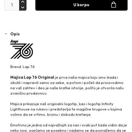
U korpu
Opis
Brend: Lap 76
Majica Lap 76 Original
je prva naša majica koju smo ikada i
obukli i napravili samo za sebe, a potom i počeli da proizvodimo
na vaš zahtev i deo je naše kratke istorije, pošto je otvorila našu
zvaničnu prodavnicu.
Majica prikazuje naš originalni logotip, kao i logotip Infinity
Lighthouse na rukavu i predstavlja te magične krugove u kojima
volimo da se vrtimo, brzinu i slobodu kretanja.
Emotivno je jedna od najvažnijih za nas i svaki put kada vidim da je
neko nosi, osećamo se posebno i nadamo se da pomažemo da se