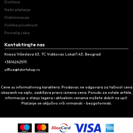
Dostava
Način plaćanja
Diskriminacija
Politika privatnosti
Povraćaj robe
Kontaktirajte nas
Kneza Višeslava 63, TC Vidikovac Lokal/1.43, Beograd
+38162625111
office@tshirtshop.rs
Cene su informativnog karaktera. Prodavac ne odgovara za tačnost cena
iskazanih na sajtu, zadržava pravo izmena cena. Ponudu za ostale artikle,
informacije o stanju lagera i aktuelnim cenama možete dobiti na upit.
Plaćanje se isključivo vrši virmanski - bezgotovinski.