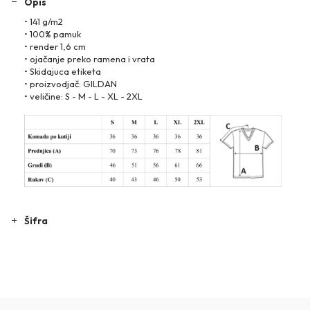
Opis
• 141 g/m2
• 100% pamuk
• render 1,6 cm
• ojačanje preko ramena i vrata
• Skidajuca etiketa
• proizvodjač: GILDAN
• veličine: S - M - L - XL - 2XL
Šifra