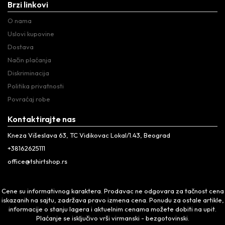
Brzi linkovi
O nama
Uslovi kupovine
Dostava
Način plaćanja
Diskriminacija
Politika privatnosti
Povraćaj robe
Kontaktirajte nas
Kneza Višeslava 63, TC Vidikovac Lokal/1.43, Beograd
+38162625111
office@tshirtshop.rs
Cene su informativnog karaktera. Prodavac ne odgovara za tačnost cena
iskazanih na sajtu, zadržava pravo izmena cena. Ponudu za ostale artikle,
informacije o stanju lagera i aktuelnim cenama možete dobiti na upit.
Plaćanje se isključivo vrši virmanski - bezgotovinski.