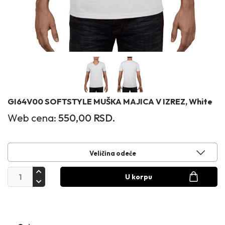
GI64V00 SOFTSTYLE MUŠKA MAJICA V IZREZ, White
Web cena:
550,00
RSD.
Veličina odeće
U korpu