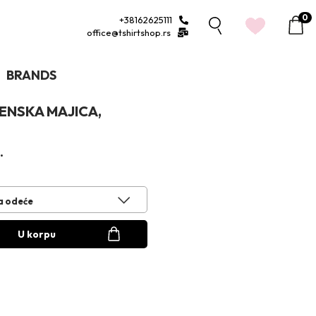
0
+38162625111
1
office@tshirtshop.rs
BRANDS
ENSKA MAJICA,
.
a odeće
U korpu