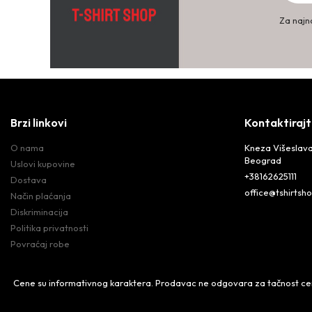
Za najno
Brzi linkovi
Kontaktirajt
O nama
Kneza Višeslava
Beograd
Uslovi kupovine
+38162625111
Dostava
office@tshirtsho
Način plaćanja
Diskriminacija
Politika privatnosti
Povraćaj robe
Cene su informativnog karaktera. Prodavac ne odgovara za tačnost cena