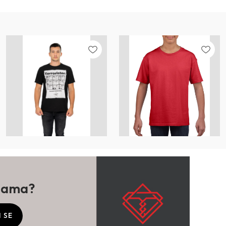
ijama?
I SE