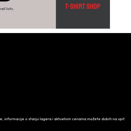
il listu.
 informacije o stanju lagera i aktuelnim cenama možete dobiti na upit.