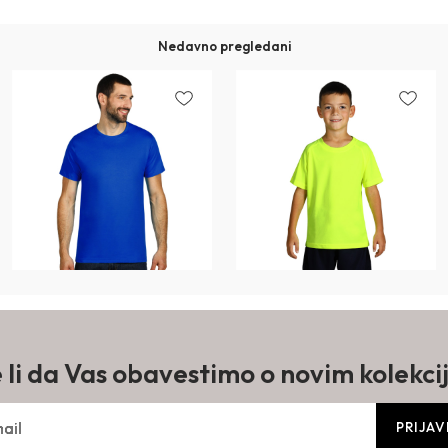
Nedavno pregledani
e li da Vas obavestimo o novim kolekc
PRIJAV