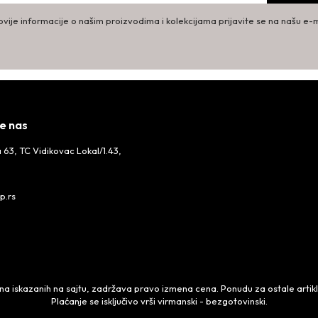
vije informacije o našim proizvodima i kolekcijama prijavite se na našu e-ma
e nas
 63, TC Vidikovac Lokal/1.43,
p.rs
 iskazanih na sajtu, zadržava pravo izmena cena. Ponudu za ostale artikle,
Plaćanje se isključivo vrši virmanski - bezgotovinski.