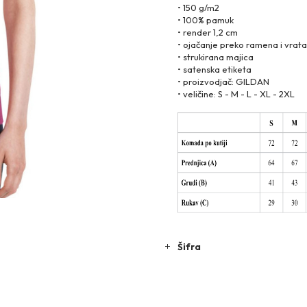
• 150 g/m2
• 100% pamuk
• render 1,2 cm
• ojačanje preko ramena i vrata
• strukirana majica
• satenska etiketa
• proizvodjač: GILDAN
• veličine: S - M - L - XL - 2XL
Šifra