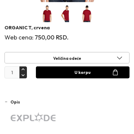
ORGANIC T, crvena
Web cena:
750,00
RSD.
Veličina odeće
U korpu
Opis