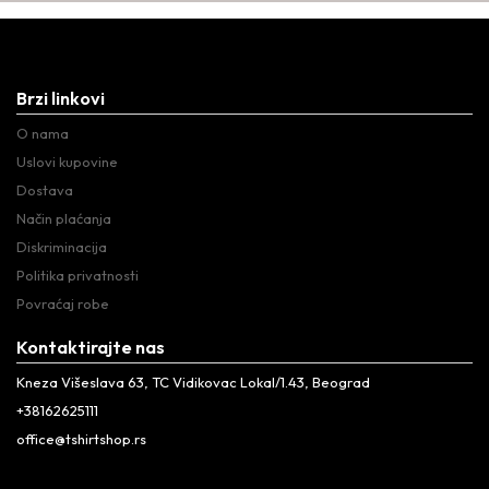
Brzi linkovi
O nama
Uslovi kupovine
Dostava
Način plaćanja
Diskriminacija
Politika privatnosti
Povraćaj robe
Kontaktirajte nas
Kneza Višeslava 63, TC Vidikovac Lokal/1.43, Beograd
+38162625111
office@tshirtshop.rs