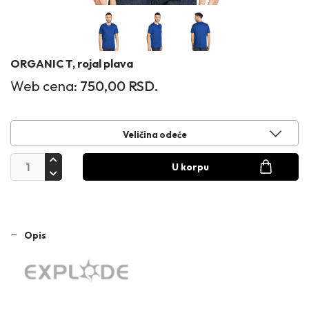
ORGANIC T, rojal plava
Web cena:
750,00
RSD.
Veličina odeće
U korpu
Opis