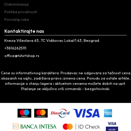
Diskriminacija
Politika privatnosti
Povraćaj robe
Kontaktirajte nas
Kneza Višeslava 63, TC Vidikovac Lokal/1.43, Beograd
+38162625111
office@tshirtshop.rs
Cene su informativnog karaktera. Prodavac ne odgovara za tačnost cena
iskazanih na sajtu, zadržava pravo izmena cena. Ponudu za ostale artikle,
informacije o stanju lagera i aktuelnim cenama možete dobiti na upit.
Plaćanje se isključivo vrši virmanski - bezgotovinski.