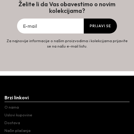
Želite li da Vas obavestimo o novim
kolekcijama?
PRIJAVI SE
Za najnovije informacije o našim proizvodima i kolekcijama prijavite
se na našu e-mail listu.
Brzi linkovi
O nama
Uslovi kupovine
Dostava
Način plaćanja