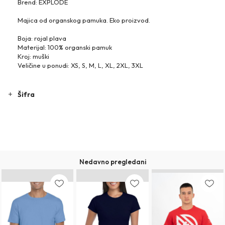
Brend: EXPLODE
Majica od organskog pamuka. Eko proizvod.
Boja: rojal plava
Materijal: 100% organski pamuk
Kroj: muški
Veličine u ponudi: XS, S, M, L, XL, 2XL, 3XL
Šifra
Nedavno pregledani