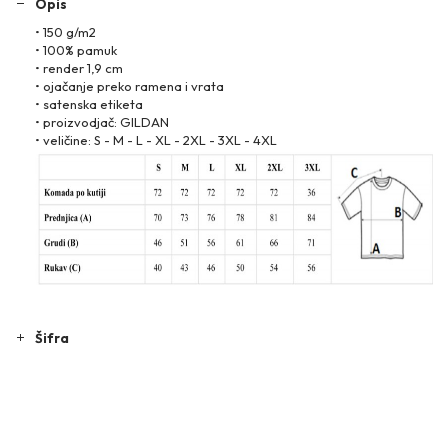
Opis
• 150 g/m2
• 100% pamuk
• render 1,9 cm
• ojačanje preko ramena i vrata
• satenska etiketa
• proizvodjač: GILDAN
• veličine: S - M - L - XL - 2XL - 3XL - 4XL
Šifra