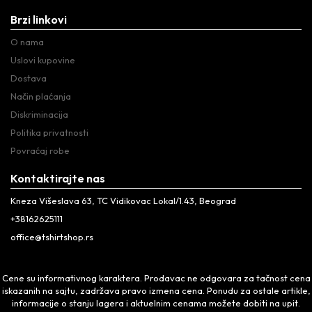
Brzi linkovi
O nama
Uslovi kupovine
Dostava
Način plaćanja
Diskriminacija
Politika privatnosti
Povraćaj robe
Kontaktirajte nas
Kneza Višeslava 63, TC Vidikovac Lokal/1.43, Beograd
+38162625111
office@tshirtshop.rs
Cene su informativnog karaktera. Prodavac ne odgovara za tačnost cena
iskazanih na sajtu, zadržava pravo izmena cena. Ponudu za ostale artikle,
informacije o stanju lagera i aktuelnim cenama možete dobiti na upit.