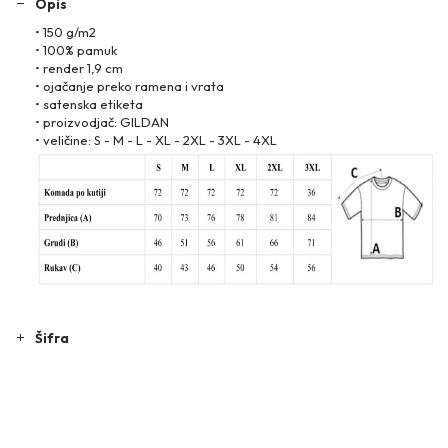
Opis
• 150 g/m2
• 100% pamuk
• render 1,9 cm
• ojačanje preko ramena i vrata
• satenska etiketa
• proizvodjač: GILDAN
• veličine: S - M - L - XL - 2XL - 3XL - 4XL
Šifra