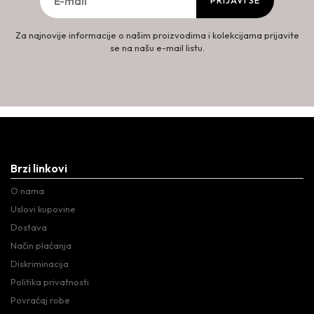
PRIJAVI SE
Za najnovije informacije o našim proizvodima i kolekcijama prijavite
se na našu e-mail listu.
Brzi linkovi
O nama
Uslovi kupovine
Dostava
Način plaćanja
Diskriminacija
Politika privatnosti
Povraćaj robe